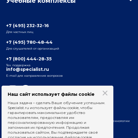
Учебные комплексы
Отзывы слушателей
Белорусско-Савеловский
3-я ул. Ямского Поля, д. 32, 1-й подъезд, 5-й этаж
Наши преподаватели
+7 (495) 232-32-16
Для частных лиц
Радио
ул. Радио, д.24, корпус 1, 2-й подъезд, 2-й этаж
+7 (495) 780-48-44
Для слушателей от организаций
Таганский
+7 (800) 444-28-35
ул. Воронцовская, д. 35Б, корп.2, 5-й этаж
Тех. поддержка
info@specialist.ru
E-mail для направления вопросов
Бауманский
ул. Бауманская, д. 6, стр. 2, бизнес-центр «Виктория
Плаза», 4-й этаж
Наш сайт использует файлы cookie
Наша задача – сделать Ваше обучение успешным.
Сведения об образовательных организациях
Specialist.ru использует файлы cookie, чтобы
гарантировать максимальное удобство
Вакансии для преподавателей
пользователям, предоставляя им
На информационном ресурсе применяются рекомендательные технологии
персонализированную информацию и
запоминая их предпочтения. Продолжая
пользоваться сайтом, Вы подтверждаете своё
согласие на использование файлов cookie.