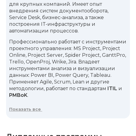
для крупных компаний. Имеет опыт
внедрения систем документооборота,
Service Desk, бизнес-анализа, а также
построения IT-инфраструктуры и
автоматизации процессов.
Профессионально работает с инструментами
проектного управления: MS Project, Project
Online, Project Server, Spider Project, GanttPro,
Trello, OpenProj, Wrike, Jira. Владеет
инструментами анализа и визуализации
данных: Power BI, Power Query, Tableau.
Применяет Agile, Scrum, Lean и другие
методологии, работает по стандартам
ITIL
и
PMBoK
.
Дмитрий Викторович — автор обучающих
Показать все
программ и материалов, практик с глубокой
методологической проработкой знаний.
Благодаря этому вы получаете продукты,
созданные для решения реальных бизнес-