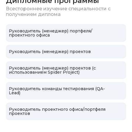
Дипломные программы
задач: от проектных регламентов и
Всестороннее изучение специальности с
стандартов до практических пособий для
получением диплома
команды. На занятиях вы работаете с
практическими кейсами: применяете
методологии, настраиваете процессы и
Руководитель (менеджер) портфеля/
проектного офиса
решаете реальные проектные задачи. Даже
опытные специалисты находят здесь новые
подходы и идеи для своей работы.
Руководитель (менеджер) проектов
Главное — вы не просто изучаете теорию, а
сразу учитесь уверенно применять знания в
Руководитель (менеджер) проектов (с
своих проектах и повышать эффективность
использованием Spider Project)
работы команды.
Руководитель команды тестирования (QA-
Lead)
Руководитель проектного офиса/портфеля
проектов