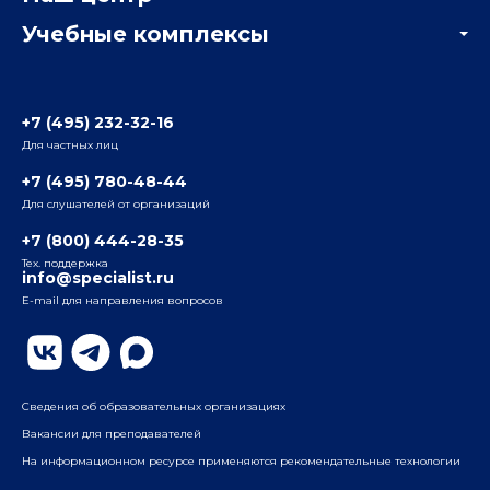
Отзывы компаний
Учебные комплексы
Информация о центре
Отзывы слушателей
Белорусско-Савеловский
3-я ул. Ямского Поля, д. 32, 1-й подъезд, 5-й этаж
Наши преподаватели
+7 (495) 232-32-16
Для частных лиц
Радио
ул. Радио, д.24, корпус 1, 2-й подъезд, 2-й этаж
+7 (495) 780-48-44
Для слушателей от организаций
Таганский
+7 (800) 444-28-35
ул. Воронцовская, д. 35Б, корп.2, 5-й этаж
Тех. поддержка
info@specialist.ru
E-mail для направления вопросов
Бауманский
ул. Бауманская, д. 6, стр. 2, бизнес-центр «Виктория
Плаза», 4-й этаж
Сведения об образовательных организациях
Вакансии для преподавателей
На информационном ресурсе применяются рекомендательные технологии