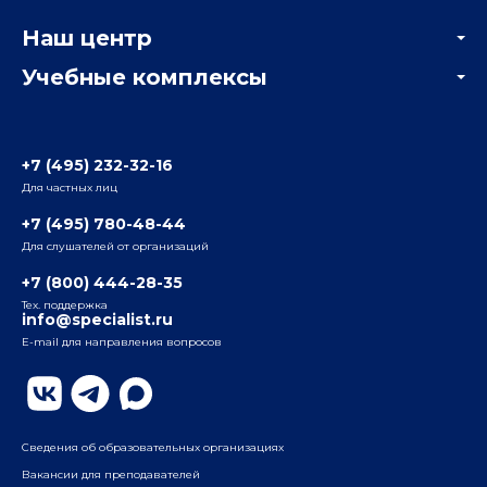
Корпоративным заказчикам
Онлайн-тестирование
Наш центр
Отзывы компаний
Учебные комплексы
Информация о центре
Отзывы слушателей
Белорусско-Савеловский
3-я ул. Ямского Поля, д. 32, 1-й подъезд, 5-й этаж
Наши преподаватели
+7 (495) 232-32-16
Для частных лиц
Радио
ул. Радио, д.24, корпус 1, 2-й подъезд, 2-й этаж
+7 (495) 780-48-44
Для слушателей от организаций
Таганский
+7 (800) 444-28-35
ул. Воронцовская, д. 35Б, корп.2, 5-й этаж
Тех. поддержка
info@specialist.ru
E-mail для направления вопросов
Бауманский
ул. Бауманская, д. 6, стр. 2, бизнес-центр «Виктория
Плаза», 4-й этаж
Сведения об образовательных организациях
Вакансии для преподавателей