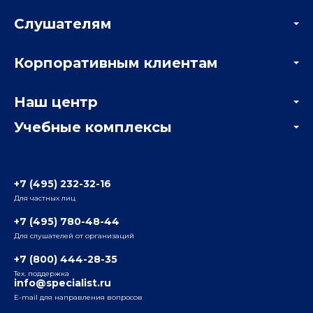
Слушателям
Акции
Корпоративным клиентам
Мастер-классы и вебинары
Корпоративным заказчикам
Онлайн-тестирование
Наш центр
Отзывы компаний
Учебные комплексы
Информация о центре
Отзывы слушателей
Белорусско-Савеловский
3-я ул. Ямского Поля, д. 32, 1-й подъезд, 5-й этаж
Наши преподаватели
+7 (495) 232-32-16
Для частных лиц
Радио
ул. Радио, д.24, корпус 1, 2-й подъезд, 2-й этаж
+7 (495) 780-48-44
Для слушателей от организаций
Таганский
+7 (800) 444-28-35
ул. Воронцовская, д. 35Б, корп.2, 5-й этаж
Тех. поддержка
info@specialist.ru
E-mail для направления вопросов
Бауманский