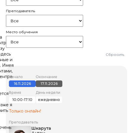
Преподаватель
Место обучения
а
нтр
азу
здесь
Сбросить
ьные и
. Имея
нтами,
центре
Начало
Окончание
ы
16.11.2026
17.11.2026
Время
День недели
ется
10:00-17:10
ежедневно
озже я
чить
Только онлайн!
Преподаватель
очень
Шкарута
Антон