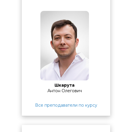
Время предоставляется
бесплатно
по
предварительному согласованию с администратором
комплекса:
для занятий
с 10:00 до 17:10:
дополнительное
время
с 9:00 до 10:00.
для занятий
с 14:00 до 17:10:
дополнительное
время
с 13:15 до 14:00.
для занятий
с 18:30 до 21:30:
дополнительное
время
с 17:10 до 17:55.
По завершении обучения проводится
итоговая
аттестация.
Она может проходить в виде теста на
последнем занятии или основываться на результатах
выполнения практических заданий в ходе курса.
Шкарута
Антон Олегович
Все преподаватели по курсу