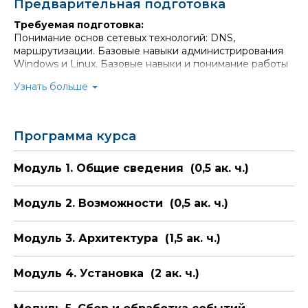
собранные данные и выявлять угрозы.
Предварительная подготовка
Опираясь на отчеты и панель мониторинга
Требуемая подготовка:
комплексно оценивать уровень корпоративной
Понимание основ сетевых технологий: DNS,
безопасности.
маршрутизации. Базовые навыки администрирования
Анализировать этапы развития киберугроз
Windows и Linux. Базовые навыки и понимание работы
используя граф расследования.
систем контейнеризации. Представление о
Автоматически и вручную реагировать на угрозы,
Узнать больше
современных угрозах и тенденциях развития
что в комбинации с интеграционными
информационных технологий.
возможностями продукта позволяет
реализовывать сложные сценарии защиты.
Программа курса
Эффективно работать с собранными данными.
Интерфейс предоставляет пользователю
удобные методы взаимодействия, включая
Модуль 1. Общие сведения (0,5 ак. ч.)
контекстные действия по поиску и
реагированию, отображению данных,
построение графа расследования.
Модуль 2. Возможности (0,5 ак. ч.)
Теоретический материал и лабораторные работы дают
необходимые знания и навыки, благодаря которым
Модуль 3. Архитектура (1,5 ак. ч.)
слушатель сможет спланировать и выполнить
развертывание и настройку решения, будет понимать
принципы использования решения и сможет выполнять
Модуль 4. Установка (2 ак. ч.)
задачи по его обслуживанию.
Вопросы по выявлению, расследованию и