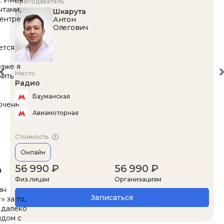
Преподаватель
нтами,
Шкарута
центре
Антон
Олегович
ы
ется
озже я
Место
чить
Радио
Бауманская
очень
Авиамоторная
Стоимость
Онлайн
56 990 ₽
56 990 ₽
а
Физ.лицам
Организациям
ан
Записаться
 за то,
 далеко
ядом с