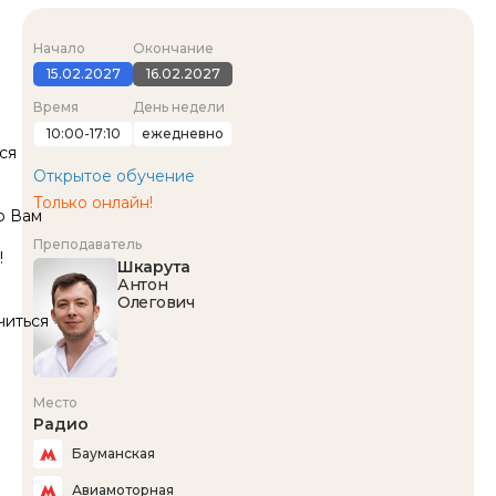
Начало
Окончание
15.02.2027
16.02.2027
Время
День недели
10:00-17:10
ежедневно
ся
Открытое обучение
Только онлайн!
ю Вам
Преподаватель
!
Шкарута
Антон
Олегович
читься
Место
Радио
Бауманская
Авиамоторная