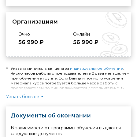
Организациям
Очно
Онлайн
56 990 ₽
56 990 ₽
Указана минимальная цена за
индивидуальное обучение
.
Число часов работы с преподавателем в 2 раза меньше, чем
при обучении в группе. Если Вам для полного усвоения
материала курса потребуется больше часов работы с
преподавателем, то они оплачиваются дополнительно. В
случае занятий по индивидуальной программе расчёт
Узнать больше
стоимости обучения и количества необходимых часов
производится отдельно.
Длительность индивидуального обучения - минимум 4
Документы об окончании
академических часа. Стоимость обучения в Москве
уточняйте у менеджера. При выездном индивидуальном
обучении устанавливается надбавка: +40% от стоимости
В зависимости от программы обучения выдаются
заказанных часов при выезде в пределах МКАД, +40% от
следующие документы:
стоимости заказанных часов и + 1% от стоимости заказанных