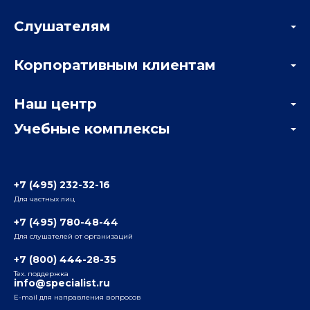
Слушателям
Акции
Корпоративным клиентам
Мастер-классы и вебинары
Корпоративным заказчикам
Онлайн-тестирование
Наш центр
Отзывы компаний
Учебные комплексы
Информация о центре
Отзывы слушателей
Белорусско-Савеловский
3-я ул. Ямского Поля, д. 32, 1-й подъезд, 5-й этаж
Наши преподаватели
+7 (495) 232-32-16
Для частных лиц
Радио
ул. Радио, д.24, корпус 1, 2-й подъезд, 2-й этаж
+7 (495) 780-48-44
Для слушателей от организаций
Таганский
+7 (800) 444-28-35
ул. Воронцовская, д. 35Б, корп.2, 5-й этаж
Тех. поддержка
info@specialist.ru
E-mail для направления вопросов
Бауманский