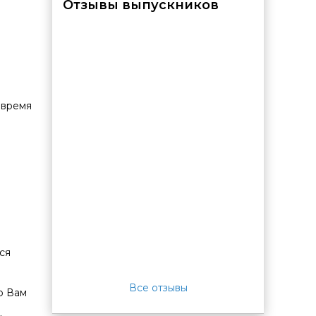
Отзывы выпускников
овремя
ся
Все отзывы
ю Вам