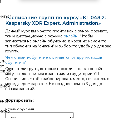
!
читься
Расписание групп по курсу «KL 048.2:
Kaspersky XDR Expert. Administration»
Данный курс вы можете пройти как в очном формате,
так и дистанционно в режиме
онлайн
. Чтобы
записаться на онлайн-обучение, в корзине измените
тип обучения на "онлайн" и выберите удобную для вас
группу.
Чем онлайн-обучение отличается от других видов
ции
обучения?
от
Слушатели групп, которые проходят только онлайн,
сов до
могут подключиться к занятиям из аудитории УЦ
Специалист. Чтобы забронировать место, свяжитесь с
менеджером заранее. Не позднее чем за 3 дня до
обмен
начала занятий.
Сортировать:
ажный"
Режим обучения
асно.