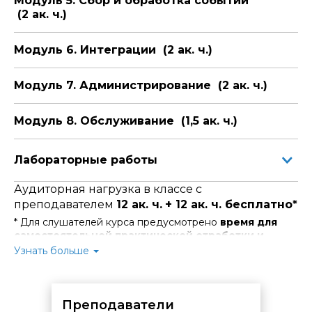
Модуль 5. Сбор и обработка событий
реагированию на угрозы рассматриваются в курсе KL
059.2.
(2 ак. ч.)
Модуль 6. Интеграции (2 ак. ч.)
Модуль 7. Администрирование (2 ак. ч.)
Модуль 8. Обслуживание (1,5 ак. ч.)
Лабораторные работы
Аудиторная нагрузка в классе с
преподавателем
12 ак. ч.
+ 12 ак. ч. бесплатно*
* Для слушателей курса предусмотрено
время для
самостоятельной практической отработки и
проработки материала
в компьютерных классах
Узнать больше
Центра.
Вы можете использовать его для закрепления знаний,
выполнения домашних заданий и консультаций со
специалистами.
Преподаватели