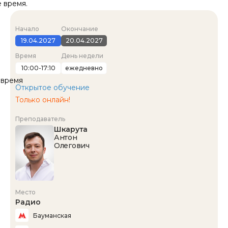
 время.
Начало
Окончание
19.04.2027
20.04.2027
Время
День недели
10:00-17:10
ежедневно
овремя
Открытое обучение
Только онлайн!
Преподаватель
Шкарута
Антон
Олегович
Место
Радио
Бауманская