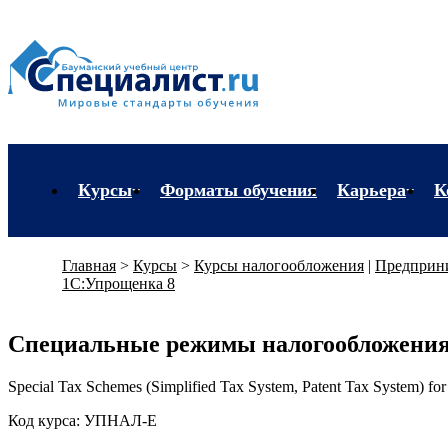
Курсы
Форматы обучения
Карьера
К
Каталог курсов
Профориентац
Главная
>
Курсы
>
Курсы налогообложения
|
Предприн
Повышение квалификации
Популярные пр
1С:Упрощенка 8
Профессиональная переподготовка
Трудоустройств
Специальные режимы налогообложения
Экзамены вендоров
Работа в Центр
Special Tax Schemes (Simplified Tax System, Patent Tax System) for
Программа лояльности
Код курса: УПНАЛ-Е
Подарить сертификат на обучение