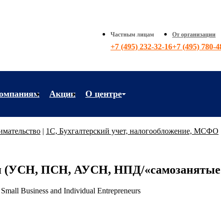
Частным лицам
От организации
+7 (495) 232-32-16
+7 (495) 780-4
омпаниям
Акции
О центре
ия
Контакты
имательство
|
1C, Бухгалтерский учет, налогообложение, МСФО
офессии
Новости
о
О центре
 (УСН, ПСН, АУСН, НПД/«самозанятые»)
е
Преподаватели
 Small Business and Individual Entrepreneurs
Вакансии