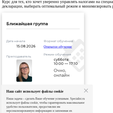
Курс для тех, кто хочет уверенно управлять налогами на специ
декларации, выбирать оптимальный режим и минимизировать р
Ближайшая группа
Дата начала
Формат обучения
15.08.2026
Открытое обучение
Режим обучения
Преподаватель
суббота:
10:00 — 17:10
Очно
,
онлайн
Длительность:
Михеева
24 ак. ч. + 24
Алла
Наш сайт использует файлы cookie
ак. ч.
Павловна
самостоятельно
Наша задача – сделать Ваше обучение успешным. Specialist.ru
использует файлы cookie, чтобы гарантировать максимальное
удобство пользователям, предоставляя им
Стоимость
персонализированную информацию и запоминая их