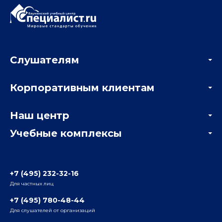
Слушателям
Акции
Корпоративным клиентам
Мастер-классы и вебинары
Корпоративным заказчикам
Онлайн-тестирование
Наш центр
Отзывы компаний
Учебные комплексы
Информация о центре
Отзывы слушателей
Белорусско-Савеловский
3-я ул. Ямского Поля, д. 32, 1-й подъезд, 5-й этаж
Наши преподаватели
+7 (495) 232-32-16
Для частных лиц
Радио
ул. Радио, д.24, корпус 1, 2-й подъезд, 2-й этаж
+7 (495) 780-48-44
Для слушателей от организаций
Таганский