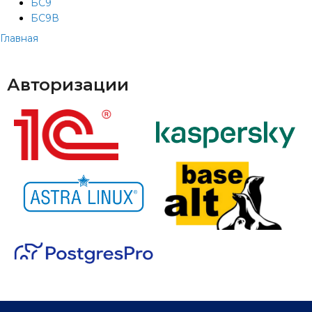
БС9
БС9В
Главная
Авторизации