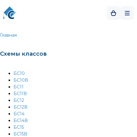
Главная
Схемы классов
БС10
БС10В
БС11
БС11В
БС12
БС12В
БС14
БС14В
БС15
БС15В