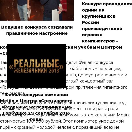
Конкурс проводился
одним из
крупнейших в
России
Ведущие конкурса создавали
производителей
праздничное настроение
игровых
компьютеров –
компанией
Meijin и
Бауманским учебным центром
«Специалист»
.
Такого на Горбушке еще не видели! Финал конкурса
«Реальные железячники» стал незабываемым зрелищем,
настоящим праздником мастерства, целеустремленности и
знаний. Поэтому уютный и красивый концертный зал
«Горбушкина двора» стал центром притяжения гигантского
техномолла.
Финал конкурса компании
Meijin и Центра «Специалист»
Финалистами конкурса стали участники, выступавшие под
«Реальные железячники» на
никами aarchakov, zva38 и nupii. Именно они разыграли
Горбушке 29 сентября 2013
главный приз – мощный игровой компьютер компании Meijin
года!
стоимостью 100 000 рублей. Этот компьютер унес домой
nupii – скромный молодой человек, поразивший всех не