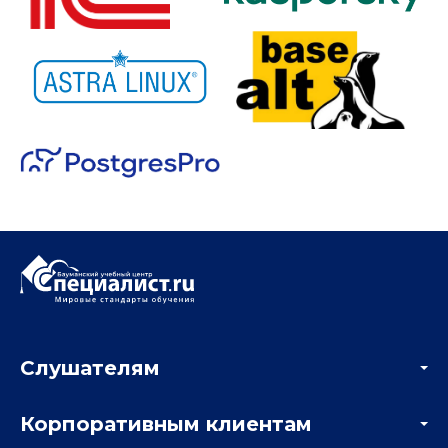
Слушателям
Акции
Корпоративным клиентам
Мастер-классы и вебинары