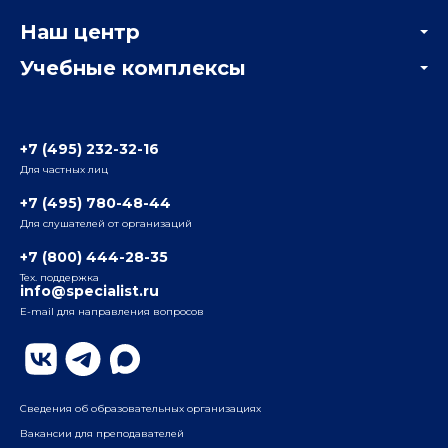
Корпоративным заказчикам
Онлайн-тестирование
Наш центр
Отзывы компаний
Учебные комплексы
Информация о центре
Отзывы слушателей
Белорусско-Савеловский
3-я ул. Ямского Поля, д. 32, 1-й подъезд, 5-й этаж
Наши преподаватели
+7 (495) 232-32-16
Для частных лиц
Радио
ул. Радио, д.24, корпус 1, 2-й подъезд, 2-й этаж
+7 (495) 780-48-44
Для слушателей от организаций
Таганский
+7 (800) 444-28-35
ул. Воронцовская, д. 35Б, корп.2, 5-й этаж
Тех. поддержка
info@specialist.ru
E-mail для направления вопросов
Бауманский
ул. Бауманская, д. 6, стр. 2, бизнес-центр «Виктория
Плаза», 4-й этаж
Сведения об образовательных организациях
Вакансии для преподавателей