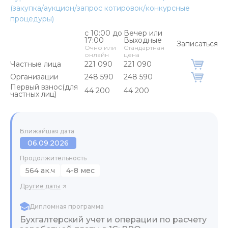
(закупка/аукцион/запрос котировок/конкурсные
процедуры)
с 10:00 до
Вечер или
17:00
Выходные
Записаться
Очно или
Стандартная
онлайн
цена
Частные лица
221 090
221 090
Организации
248 590
248 590
Первый взнос(для
44 200
44 200
частных лиц)
Ближайшая дата
06.09.2026
Продолжительность
564 ак.ч
4-8 мес
Другие даты
Дипломная программа
Бухгалтерский учет и операции по расчету