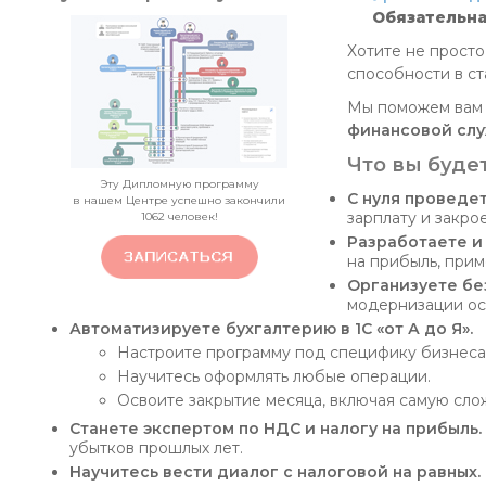
Обязательна
Хотите не просто
способности в с
Мы поможем вам п
финансовой слу
Что вы буде
Эту Дипломную программу
С нуля проведе
в нашем Центре успешно закончили
зарплату и закро
1062
человек!
Разработаете и
на прибыль, при
Организуете без
модернизации ос
Автоматизируете бухгалтерию в 1С «от А до Я».
Настроите программу под специфику бизнеса
Научитесь оформлять любые операции.
Освоите закрытие месяца, включая самую сло
Станете экспертом по НДС и налогу на прибыль.
убытков прошлых лет.
Научитесь вести диалог с налоговой на равных.