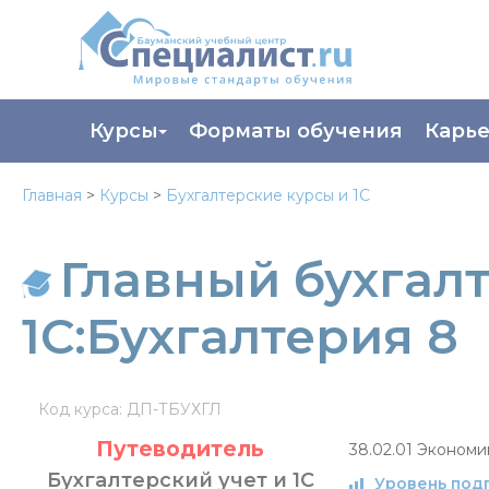
Курсы
Форматы обучения
Карь
Каталог курсов
Профор
Главная
>
Курсы
>
Бухгалтерские курсы и 1С
Повышение квалификации
Популя
Главный бухгал
Профессиональная переподготовка
Трудоу
Экзамены вендоров
Работа 
1С:Бухгалтерия 8
Программа лояльности
Подарить сертификат на обучение
Код курса: ДП-ТБУХГЛ
Путеводитель
38.02.01
Экономик
Бухгалтерский учет и 1С
Уровень под