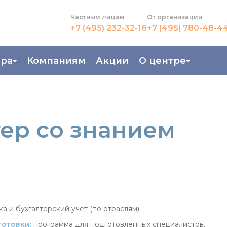
Частным лицам
От организации
+7 (495) 232-32-16
+7 (495) 780-48-4
ера
Компаниям
Акции
О центре
иентация
Контакты
рные профессии
Новости
тер со знанием
стройство
О центре
в Центре
Преподаватели
Вакансии
а и бухгалтерский учет (по отраслям)
готовки:
программа для подготовленных специалистов.