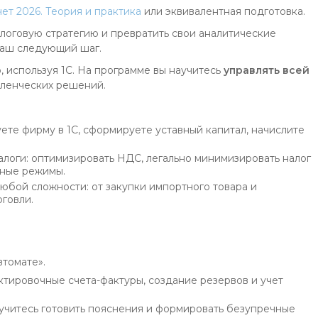
ет 2026. Теория и практика
или эквивалентная подготовка.
алоговую стратегию и превратить свои аналитические
ваш следующий шаг.
 используя 1С. На программе вы научитесь
управлять всей
вленческих решений.
ете фирму в 1С, сформируете уставный капитал, начислите
алоги: оптимизировать НДС, легально минимизировать налог
дные режимы.
юбой сложности: от закупки импортного товара и
говли.
томате».
ктировочные счета-фактуры, создание резервов и учет
учитесь готовить пояснения и формировать безупречные