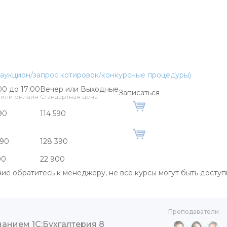
а/аукцион/запрос котировок/конкурсные процедуры)
00 до 17:00
Вечер или Выходные
Записаться
 или онлайн
Стандартная цена
90
114 590
390
128 390
00
22 900
е обратитесь к менеджеру, не все курсы могут быть досту
Преподаватели
нанием 1С:Бухгалтерия 8