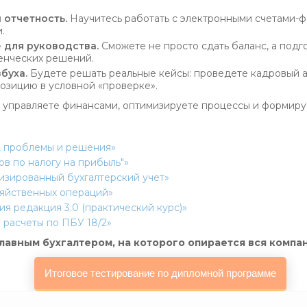
 отчетность.
Научитесь работать с электронными счетами-ф
.
 для руководства.
Сможете не просто сдать баланс, а подго
ленческих решений.
буха.
Будете решать реальные кейсы: проведете кадровый ау
позицию в условной «проверке».
 управляете финансами, оптимизируете процессы и формируе
, проблемы и решения»
в по налогу на прибыль"»
атизированный бухгалтерский учет»
озяйственных операций»
я редакция 3.0 (практический курс)»
и расчеты по ПБУ 18/2»
лавным бухгалтером, на которого опирается вся компан