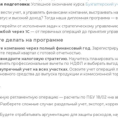
я подготовка:
Успешное окончание курса
Бухгалтерский уч
 вести учет, а управлять финансами компании, выстраивать н
татус и высокий доход? Тогда наша дипломная программа — 
ерейти от исполнения задач к стратегическому управлению,
жбой через 1С
— от первичных операций до принятия упра
те делать на программе
те компанию через полный финансовый год.
Зарегистриру
ете первый квартал с готовой отчетностью.
 внедрите налоговую стратегию.
Научитесь планировать н
менять профессиональные вычеты по НДФЛ и выбирать выго
упречный учет на всех участках.
Освоите учет операций л
новного средства до выпуска продукции и комиссионной тор
.
жную регламентную операцию — расчеты по ПБУ 18/02 «на ав
Разберете сложные случаи: раздельный учет, экспорт, корре
Будете отрабатывать аргументацию для защиты расходов, на