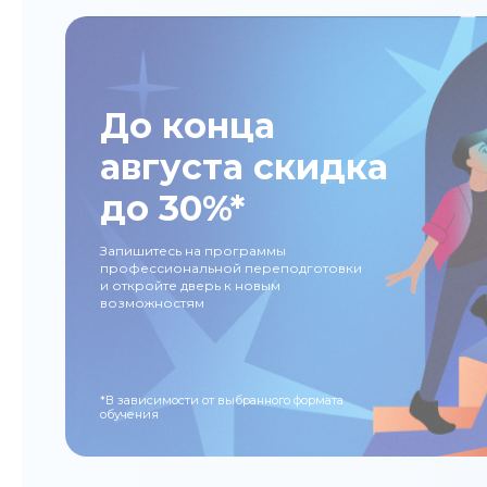
До конца
августа скидка
до 30%*
Запишитесь на программы
профессиональной переподготовки
и откройте дверь к новым
возможностям
*В зависимости от выбранного формата
обучения