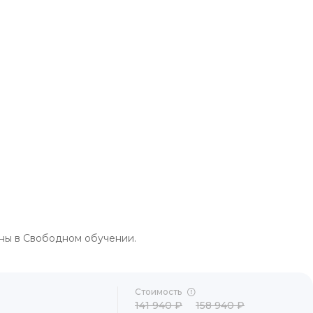
пны в Свободном обучении.
Стоимость
141 940 ₽
158 940 ₽