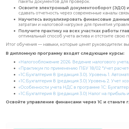
пакеты документов для проверок.
Освоите электронный документооборот (ЭДО) и
сдавать отчетность через современные каналы связи
Научитесь визуализировать финансовые данные
затратам и налоговой нагрузке для принятия управ
Получите практику на всех участках работы глав
оптимальный способ учета актива и отстоите свою 
Итог обучения — навыки, которые ценят руководители: вы
В дипломную программу входят следующие курсы:
«Налогообложение 2026. Ведение налогового учета
«Практикум по применению ПБУ 18/02 "Учет расчето
«1C:Бухгалтерия 8 (редакция 3.0). Уровень 1. Автом
«1С:Бухгалтерия 8 (редакция 3.0) Уровень 2. Учет х
«Особенности учета НДС в программе 1С: Бухгалтери
«1С:Бухгалтерия 8 (редакция 3.0) Налог на прибыль 
Освойте управление финансами через 1С и станьте г