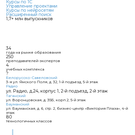
Курсы по 1С
Управление проектами
Курсы по нейросетям
Расширенный поиск
1,7+ млн выпускников
Очно, онлайн или в гибридном
формате — учитесь
так, как удобно вам
34
года на рынке образования
250
преподавателей-экспертов
4
учебных комплекса
?
Белорусско-Савеловский
3-я ул. Ямского Поля, д. 32, 1-й подъезд, 5-й этаж
Радио
ул. Радио, д.24, корпус 1, 2-й подъезд, 2-й этаж
Таганский
ул. Воронцовская, д. 35Б, корп.2, 5-й этаж
Бауманский
ул. Бауманская, д. 6, стр. 2, бизнес-центр «Виктория Плаза», 4-й
этаж
80
технологичных классов
3 формата обучения