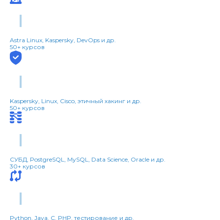
Сетевые технологии
Astra Linux, Kaspersky, DevOps и др.
50+ курсов
Безопасность
Kaspersky, Linux, Cisco, этичный хакинг и др.
50+ курсов
Базы данных
СУБД, PostgreSQL, MySQL, Data Science, Oracle и др.
30+ курсов
Программирование
Python, Java, C, PHP, тестирование и др.