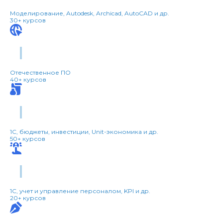
Моделирование, Autodesk, Archicad, AutoCAD и др.
30+ курсов
Импортозамещение
Отечественное ПО
40+ курсов
Финансы
1С, бюджеты, инвестиции, Unit-экономика и др.
50+ курсов
HR и кадры
1С, учет и управление персоналом, KPI и др.
20+ курсов