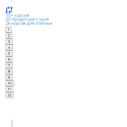
50
70+ курсов
8 
30 профессий с нуля
22
26 курсов для опытных
1
2
3
4
5
6
7
8
9
10
11
12
Получите бесплатную
консультацию
Оставьте заявку на бесплатную консультацию