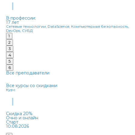
В 
Герасименко Сергей Валерьевич
39
Упр
В профессии:
17 лет
Сетевые технологии, DataScienсe, Компьютерная безопасность,
DevOps, СУБД
1
2
3
4
5
6
Все преподаватели
Ближайшие группы со скидками
Все курсы со скидками
Курс
Ку
Autodesk AutoCAD. Уровень 1. Основы проектирования
Скидка 20%
Очно и онлайн
Ск
Старт
Оч
10.08.2026
Ст
15