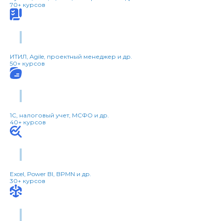
70+ курсов
Управление
ИТИЛ, Agile, проектный менеджер и др.
50+ курсов
Бухгалтерский учет
1С, налоговый учет, МСФО и др.
40+ курсов
Бизнес-анализ
Excel, Power BI, BPMN и др.
30+ курсов
Бим и САПР