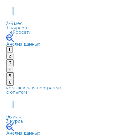
Аналитик данных
3-6 мес
11 курсов
3-
Нейросети
8 
Се
Анализ данных
1
2
3
4
5
6
комплексная программа
ко
с опытом
с 
Эксперт Microsoft Excel
96 ак.ч.
64 
3 курса
2 
Се
Анализ данных