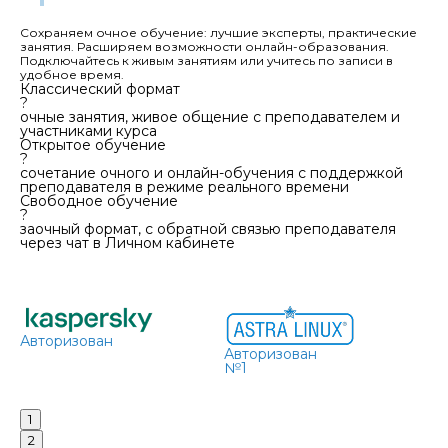
Сохраняем очное обучение: лучшие эксперты, практические
занятия. Расширяем возможности онлайн-образования.
Подключайтесь к живым занятиям или учитесь по записи в
удобное время.
Классический формат
?
очные занятия, живое общение с преподавателем и
участниками курса
Открытое обучение
?
сочетание очного и онлайн-обучения с поддержкой
преподавателя в режиме реального времени
Свободное обучение
?
заочный формат, с обратной связью преподавателя
через чат в Личном кабинете
Авторизации от ведущих IT-
компаний
kaspersky
Astra Linux
1c
Авторизован
Авторизован
№1
Ав
1
2