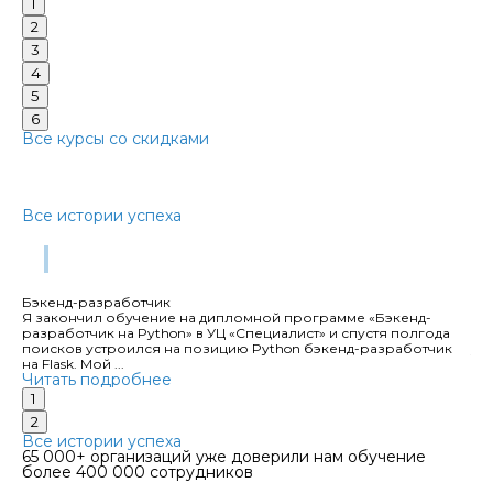
1
2
3
4
5
6
Все курсы со скидками
Истории успеха наших студентов,
которым мы радуемся
Все истории успеха
Тихонов Алексей Анатольевич
Бэкенд-разработчик
Ме
их
Я закончил обучение на дипломной программе «Бэкенд-
«Д
разработчик на Python» в УЦ «Специалист» и спустя полгода
фу
поисков устроился на позицию Python бэкенд-разработчик
уп
на Flask. Мой ...
вх
Читать подробнее
Чи
1
2
Все истории успеха
65 000+ организаций уже доверили нам обучение
более 400 000 сотрудников