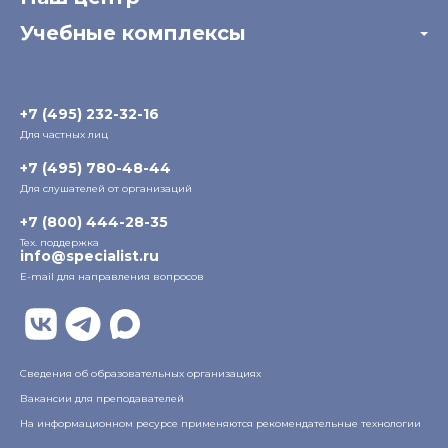
Отзывы компаний
Учебные комплексы
Информация о центре
Отзывы слушателей
Белорусско-Савеловский
3-я ул. Ямского Поля, д. 32, 1-й подъезд, 5-й этаж
Наши преподаватели
+7 (495) 232-32-16
Для частных лиц
Радио
ул. Радио, д.24, корпус 1, 2-й подъезд, 2-й этаж
+7 (495) 780-48-44
Для слушателей от организаций
Таганский
+7 (800) 444-28-35
ул. Воронцовская, д. 35Б, корп.2, 5-й этаж
Тех. поддержка
info@specialist.ru
E-mail для направления вопросов
Бауманский
ул. Бауманская, д. 6, стр. 2, бизнес-центр «Виктория
Плаза», 4-й этаж
Сведения об образовательных организациях
Вакансии для преподавателей
На информационном ресурсе применяются рекомендательные технологии