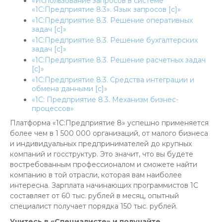
«Использование запросов в системе
«1С:Предприятие 8.3». Язык запросов [c]»
«1С:Предприятие 8.3. Решение оперативных
задач [c]»
«1С:Предприятие 8.3. Решение бухгалтерских
задач [c]»
«1С:Предприятие 8.3. Решение расчетных задач
[c]»
«1С:Предприятие 8.3. Средства интеграции и
обмена данными [c]»
«1С: Предприятие 8.3. Механизм бизнес-
процессов»
Платформа «1С:Предприятие 8» успешно применяется
более чем в 1 500 000 организаций, от малого бизнеса
и индивидуальных предпринимателей до крупных
компаний и госструктур. Это значит, что вы будете
востребованным профессионалом и сможете найти
компанию в той отрасли, которая вам наиболее
интересна. Зарплата начинающих программистов 1С
составляет от 60 тыс. рублей в месяц, опытный
специалист получает порядка 150 тыс. рублей.
Учитесь в «Специалисте» и получайте