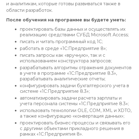
и аналитикам, которые готовы развиваться также в
области разработок.
После обучения на программе вы будете уметь:
проектировать базы данных и осуществлять их
реализацию средствами СУБД Microsoft Access;
писать и читать программный код 1С;
работать в среде «1С:Предприятие 8»;
писать запросы как «вручную», так и с
использованием конструктора запросов;
разрабатывать алгоритмы отражения документов
в учете в программе «1С:Предприятие 8.3»,
разрабатывать аналитические отчеты;
конфигурировать задачи бухгалтерского учета в
системе «1С:Предприятие 8.3»;
автоматизировать задачи расчета зарплаты и
учета персонала системы «1С:Предприятие 8.3»;
использовать технологии OLE, COM, XML и XDTO,
а также конфигурацию «конвертация данных»;
проектировать бизнес-процессы и связывать его
с другими объектами прикладного решения в
рамках «1С:Предприятия 8».