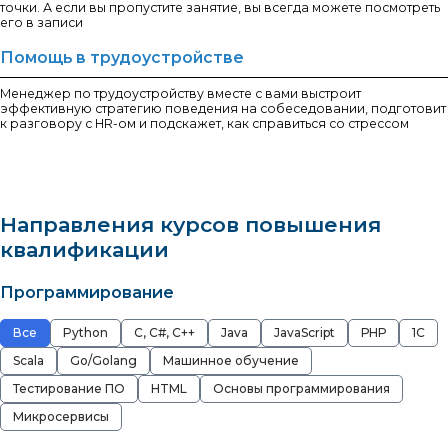
точки. А если вы пропустите занятие, вы всегда можете посмотреть
его в записи
Помощь в трудоустройстве
Менеджер по трудоустройству вместе с вами выстроит
эффективную стратегию поведения на собеседовании, подготовит
к разговору с HR-ом и подскажет, как справиться со стрессом
Направления курсов повышения
квалификации
Программирование
Все
Python
C, С#, C++
Java
JavaScript
РНР
1С
Scala
Go/Golang
Машинное обучение
Тестирование ПО
HTML
Основы программирования
Микросервисы