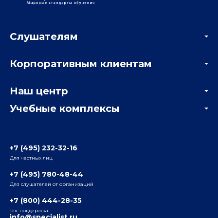
Слушателям
Акции
Корпоративным клиентам
Мастер-классы и вебинары
Корпоративным заказчикам
Онлайн-тестирование
Наш центр
Отзывы компаний
Учебные комплексы
Информация о центре
Отзывы слушателей
Белорусско-Савеловский
3-я ул. Ямского Поля, д. 32, 1-й подъезд, 5-й этаж
Наши преподаватели
+7 (495) 232-32-16
Для частных лиц
Радио
ул. Радио, д.24, корпус 1, 2-й подъезд, 2-й этаж
+7 (495) 780-48-44
Для слушателей от организаций
Таганский
+7 (800) 444-28-35
ул. Воронцовская, д. 35Б, корп.2, 5-й этаж
Тех. поддержка
info@specialist.ru