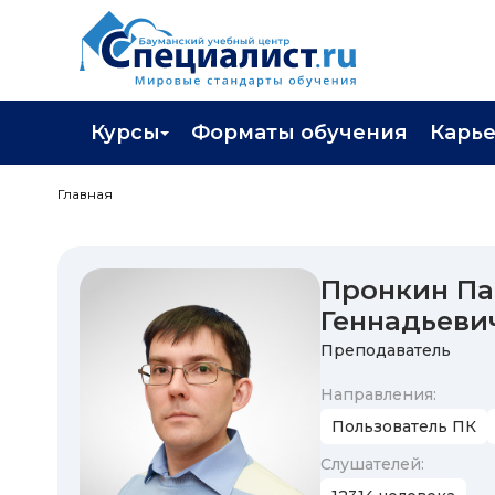
Курсы
Форматы обучения
Карь
Каталог курсов
Профор
Главная
Повышение квалификации
Популя
Профессиональная переподготовка
Трудоу
Пронкин Па
Геннадьеви
Экзамены вендоров
Работа 
Преподаватель
Программа лояльности
Направления:
Подарить сертификат на обучение
Пользователь ПК
Cлушателей: