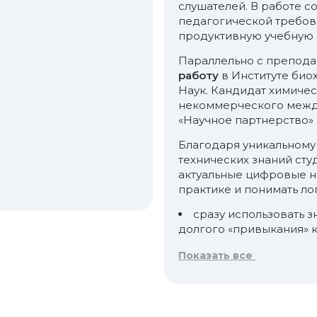
слушателей. В работе с
педагогической требов
продуктивную учебную 
Параллельно с препод
работу
в Институте био
Наук. Кандидат химиче
некоммерческого межд
«Научное партнерство»
Благодаря уникальному
технических знаний сту
актуальные цифровые на
практике и понимать ло
сразу использовать з
долгого «привыкания» 
легко адаптироватьс
Показать все
усвоены принципы, а не
решать задачи самост
чувствовать уверенно
сломать» или «не справи