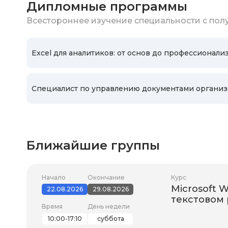
Дипломные программы
Всестороннее изучение специальности с по
Excel для аналитиков: от основ до профессионали
Специалист по управлению документами органи
Ближайшие группы
Начало
Окончание
Курс
Microsoft W
22.08.2026
29.08.2026
текстовом
Время
День недели
10:00-17:10
суббота