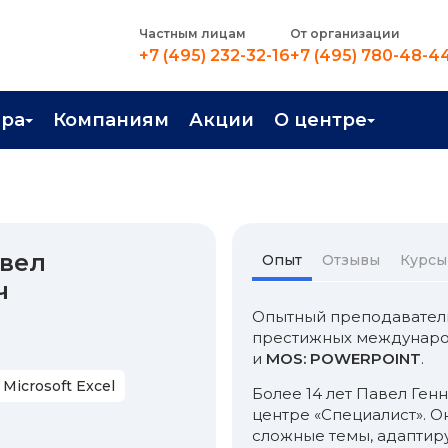
Частным лицам
От организации
+7 (495) 232-32-16
+7 (495) 780-48-4
ера
Компаниям
Акции
О центре
иентация
Контакты
рные профессии
Новости
стройство
О центре
вел
Опыт
Отзывы
Курсы
ч
в Центре
Преподаватели
Опытный преподаватель
Вакансии
престижных междунар
и
MOS: POWERPOINT
.
Microsoft Excel
Более 14 лет Павел Ген
центре «Специалист». О
сложные темы, адаптир