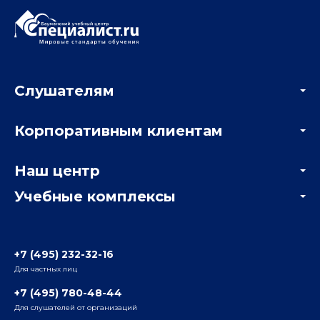
Слушателям
Акции
Корпоративным клиентам
Мастер-классы и вебинары
Корпоративным заказчикам
Онлайн-тестирование
Наш центр
Отзывы компаний
Учебные комплексы
Информация о центре
Отзывы слушателей
Белорусско-Савеловский
3-я ул. Ямского Поля, д. 32, 1-й подъезд, 5-й этаж
Наши преподаватели
+7 (495) 232-32-16
Для частных лиц
Радио
ул. Радио, д.24, корпус 1, 2-й подъезд, 2-й этаж
+7 (495) 780-48-44
Для слушателей от организаций