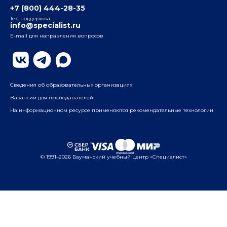
Таганский
+7 (800) 444-28-35
ул. Воронцовская, д. 35Б, корп.2, 5-й этаж
Тех. поддержка
info@specialist.ru
E-mail для направления вопросов
Бауманский
ул. Бауманская, д. 6, стр. 2, бизнес-центр «Виктория
Плаза», 4-й этаж
Сведения об образовательных организациях
Вакансии для преподавателей
На информационном ресурсе применяются рекомендательные технологии
© 1991–2026 Бауманский учебный центр «Специалист»