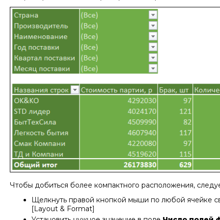
Чтобы добиться более компактного расположения, следуе
Щелкнуть правой кнопкой мыши по любой ячейке с
[Layout & Format]
Установить нужное значение в поле
Число полей ф