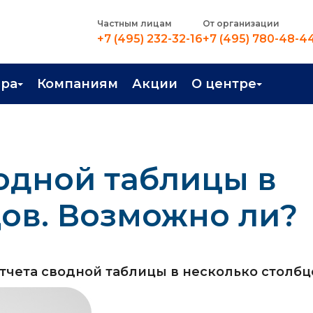
Частным лицам
От организации
+7 (495) 232-32-16
+7 (495) 780-48-4
ера
Компаниям
Акции
О центре
иентация
Контакты
рные профессии
Новости
одной таблицы в
стройство
О центре
в Центре
Преподаватели
ов. Возможно ли?
Вакансии
отчета сводной таблицы в несколько столбц