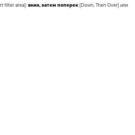
rt filter area]:
вниз, затем поперек
[Down, Then Over] или