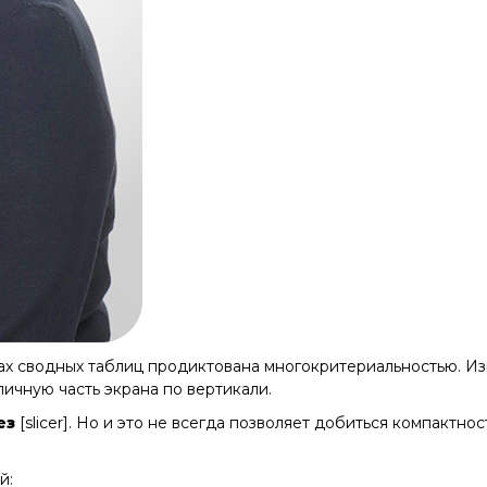
х сводных таблиц продиктована многокритериальностью. Изн
личную часть экрана по вертикали.
ез
[slicer]. Но и это не всегда позволяет добиться компактн
й: