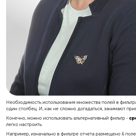
Необходимость использования множества полей в фильтра
один столбец. И, как не сложно догадаться, занимают при
Конечно, можно использовать альтернативный фильтр -
ср
легко настроить.
Например, изначально в фильтре отчета размещено 6 поле