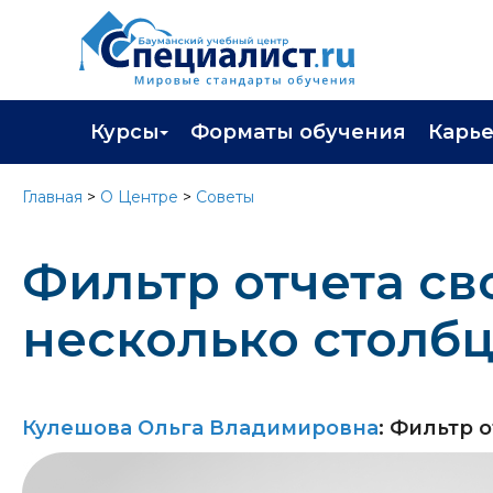
Курсы
Форматы обучения
Карь
Каталог курсов
Профор
Главная
>
О Центре
>
Советы
Повышение квалификации
Популя
Фильтр отчета св
Профессиональная переподготовка
Трудоу
Экзамены вендоров
Работа 
несколько столбц
Программа лояльности
Подарить сертификат на обучение
Кулешова Ольга Владимировна
: Фильтр 