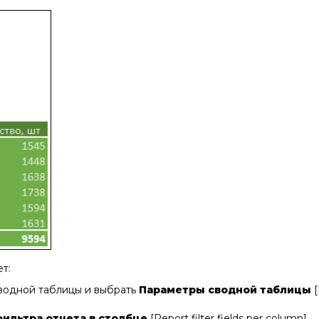
т:
водной таблицы и выбрать
Параметры сводной таблицы
[
ильтра отчета в столбце
[Report filter fields per column]