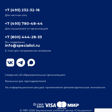
3-я ул. Ямского Поля, д. 32, 1-й подъезд, 5-й этаж
Наши преподаватели
+7 (495) 232-32-16
Для частных лиц
Радио
ул. Радио, д.24, корпус 1, 2-й подъезд, 2-й этаж
+7 (495) 780-48-44
Для слушателей от организаций
Таганский
+7 (800) 444-28-35
ул. Воронцовская, д. 35Б, корп.2, 5-й этаж
Тех. поддержка
info@specialist.ru
E-mail для направления вопросов
Бауманский
ул. Бауманская, д. 6, стр. 2, бизнес-центр «Виктория
Плаза», 4-й этаж
Сведения об образовательных организациях
Вакансии для преподавателей
На информационном ресурсе применяются рекомендательные технологии
© 1991–2026 Бауманский учебный центр «Специалист»