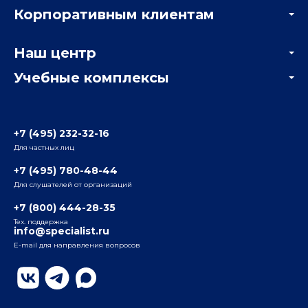
Корпоративным клиентам
Мастер-классы и вебинары
Корпоративным заказчикам
Онлайн-тестирование
Наш центр
Отзывы компаний
Учебные комплексы
Информация о центре
Отзывы слушателей
Белорусско-Савеловский
3-я ул. Ямского Поля, д. 32, 1-й подъезд, 5-й этаж
Наши преподаватели
+7 (495) 232-32-16
Для частных лиц
Радио
ул. Радио, д.24, корпус 1, 2-й подъезд, 2-й этаж
+7 (495) 780-48-44
Для слушателей от организаций
Таганский
+7 (800) 444-28-35
ул. Воронцовская, д. 35Б, корп.2, 5-й этаж
Тех. поддержка
info@specialist.ru
E-mail для направления вопросов
Бауманский
ул. Бауманская, д. 6, стр. 2, бизнес-центр «Виктория
Плаза», 4-й этаж