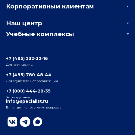
Корпоративным клиентам
Мастер-классы и вебинары
Корпоративным заказчикам
Онлайн-тестирование
Наш центр
Отзывы компаний
Учебные комплексы
Информация о центре
Отзывы слушателей
Белорусско-Савеловский
3-я ул. Ямского Поля, д. 32, 1-й подъезд, 5-й этаж
Наши преподаватели
+7 (495) 232-32-16
Для частных лиц
Радио
ул. Радио, д.24, корпус 1, 2-й подъезд, 2-й этаж
+7 (495) 780-48-44
Для слушателей от организаций
Таганский
+7 (800) 444-28-35
ул. Воронцовская, д. 35Б, корп.2, 5-й этаж
Тех. поддержка
info@specialist.ru
E-mail для направления вопросов
Бауманский
ул. Бауманская, д. 6, стр. 2, бизнес-центр «Виктория
Плаза», 4-й этаж