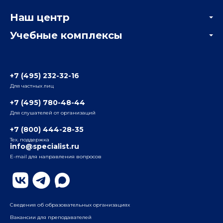
Корпоративным заказчикам
Онлайн-тестирование
Наш центр
Отзывы компаний
Учебные комплексы
Информация о центре
Отзывы слушателей
Белорусско-Савеловский
3-я ул. Ямского Поля, д. 32, 1-й подъезд, 5-й этаж
Наши преподаватели
+7 (495) 232-32-16
Для частных лиц
Радио
ул. Радио, д.24, корпус 1, 2-й подъезд, 2-й этаж
+7 (495) 780-48-44
Для слушателей от организаций
Таганский
+7 (800) 444-28-35
ул. Воронцовская, д. 35Б, корп.2, 5-й этаж
Тех. поддержка
info@specialist.ru
E-mail для направления вопросов
Бауманский
ул. Бауманская, д. 6, стр. 2, бизнес-центр «Виктория
Плаза», 4-й этаж
Сведения об образовательных организациях
Вакансии для преподавателей