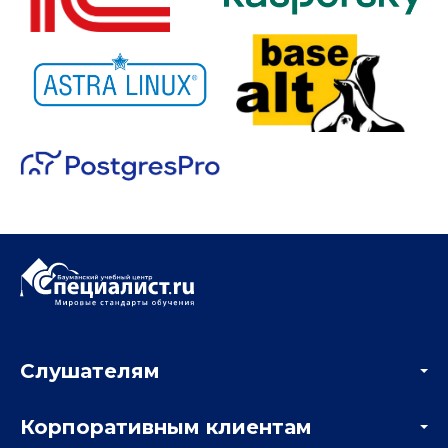
Слушателям
Акции
Корпоративным клиентам
Мастер-классы и вебинары