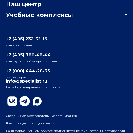
Наш центр
Отзывы компаний
Учебные комплексы
Информация о центре
Отзывы слушателей
Белорусско-Савеловский
3-я ул. Ямского Поля, д. 32, 1-й подъезд, 5-й этаж
Наши преподаватели
+7 (495) 232-32-16
Для частных лиц
Радио
ул. Радио, д.24, корпус 1, 2-й подъезд, 2-й этаж
+7 (495) 780-48-44
Для слушателей от организаций
Таганский
+7 (800) 444-28-35
ул. Воронцовская, д. 35Б, корп.2, 5-й этаж
Тех. поддержка
info@specialist.ru
E-mail для направления вопросов
Бауманский
ул. Бауманская, д. 6, стр. 2, бизнес-центр «Виктория
Плаза», 4-й этаж
Сведения об образовательных организациях
Вакансии для преподавателей
На информационном ресурсе применяются рекомендательные технологии