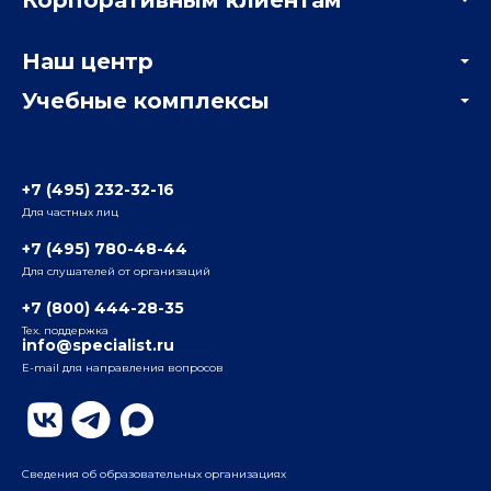
Мастер-классы и вебинары
Корпоративным заказчикам
Онлайн-тестирование
Наш центр
Отзывы компаний
Учебные комплексы
Информация о центре
Отзывы слушателей
Белорусско-Савеловский
3-я ул. Ямского Поля, д. 32, 1-й подъезд, 5-й этаж
Наши преподаватели
+7 (495) 232-32-16
Для частных лиц
Радио
ул. Радио, д.24, корпус 1, 2-й подъезд, 2-й этаж
+7 (495) 780-48-44
Для слушателей от организаций
Таганский
+7 (800) 444-28-35
ул. Воронцовская, д. 35Б, корп.2, 5-й этаж
Тех. поддержка
info@specialist.ru
E-mail для направления вопросов
Бауманский
ул. Бауманская, д. 6, стр. 2, бизнес-центр «Виктория
Плаза», 4-й этаж
Сведения об образовательных организациях