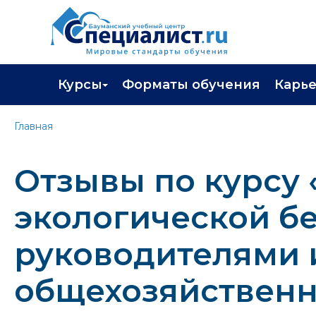
Курсы
Форматы обучения
Карь
Каталог курсов
Профор
Главная
Повышение квалификации
Популя
Отзывы по курсу
Профессиональная переподготовка
Трудоу
Экзамены вендоров
Работа 
экологической б
Программа лояльности
руководителями 
Подарить сертификат на обучение
общехозяйственн