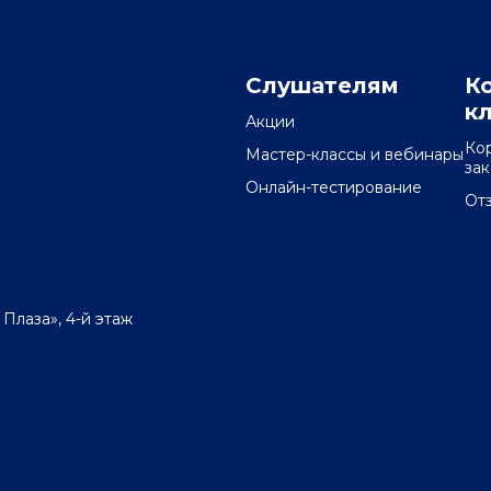
Слушателям
К
к
Акции
Ко
Мастер-классы и вебинары
за
Онлайн-тестирование
От
 Плаза», 4-й этаж