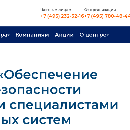
Частным лицам
От организации
+7 (495) 232-32-16
+7 (495) 780-48-4
ера
Компаниям
Акции
О центре
иентация
Контакты
рные профессии
Новости
 «Обеспечение
стройство
О центре
в Центре
Преподаватели
езопасности
Вакансии
и специалистами
ых систем