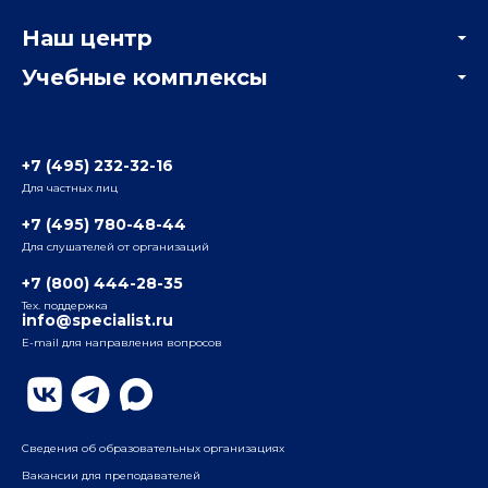
Корпоративным заказчикам
Онлайн-тестирование
Наш центр
Отзывы компаний
Учебные комплексы
Информация о центре
Отзывы слушателей
Белорусско-Савеловский
3-я ул. Ямского Поля, д. 32, 1-й подъезд, 5-й этаж
Наши преподаватели
+7 (495) 232-32-16
Для частных лиц
Радио
ул. Радио, д.24, корпус 1, 2-й подъезд, 2-й этаж
+7 (495) 780-48-44
Для слушателей от организаций
Таганский
+7 (800) 444-28-35
ул. Воронцовская, д. 35Б, корп.2, 5-й этаж
Тех. поддержка
info@specialist.ru
E-mail для направления вопросов
Бауманский
ул. Бауманская, д. 6, стр. 2, бизнес-центр «Виктория
Плаза», 4-й этаж
Сведения об образовательных организациях
Вакансии для преподавателей