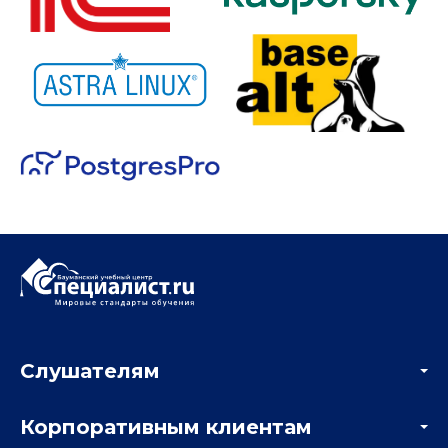
Слушателям
Акции
Корпоративным клиентам
Мастер-классы и вебинары