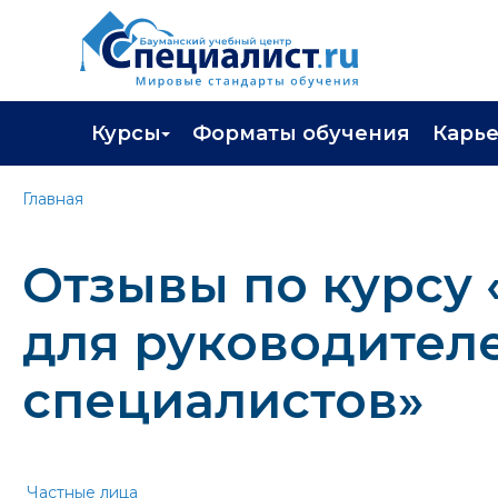
Курсы
Форматы обучения
Карь
Каталог курсов
Профор
Главная
Повышение квалификации
Популя
Отзывы по курсу
Профессиональная переподготовка
Трудоу
Экзамены вендоров
Работа 
для руководител
Программа лояльности
специалистов»
Подарить сертификат на обучение
Частные лица