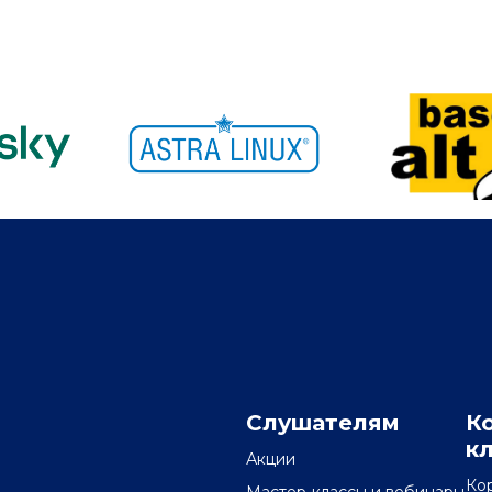
Слушателям
К
к
Акции
Ко