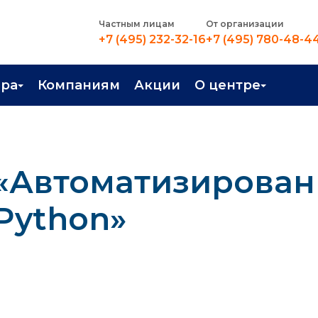
Частным лицам
От организации
+7 (495) 232-32-16
+7 (495) 780-48-4
ера
Компаниям
Акции
О центре
иентация
Контакты
рные профессии
Новости
 «Автоматизирова
стройство
О центре
в Центре
Преподаватели
Python»
Вакансии