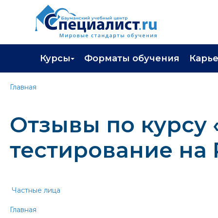
Курсы
Форматы обучения
Карь
Каталог курсов
Профор
Главная
Повышение квалификации
Популя
Отзывы по курсу
Профессиональная переподготовка
Трудоу
Экзамены вендоров
Работа 
тестирование на 
Программа лояльности
Подарить сертификат на обучение
Частные лица
Главная