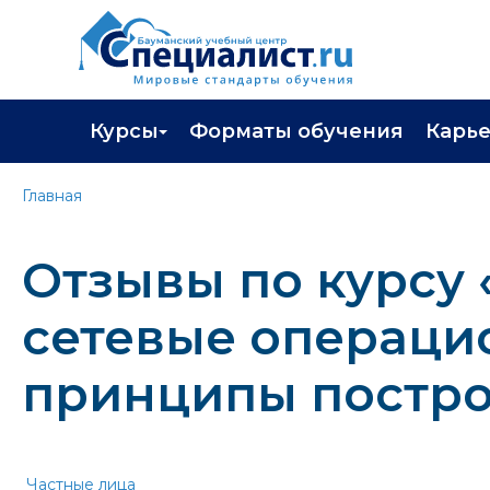
Курсы
Форматы обучения
Карь
Каталог курсов
Профор
Главная
Повышение квалификации
Популя
Отзывы по курсу 
Профессиональная переподготовка
Трудоу
Экзамены вендоров
Работа 
сетевые операци
Программа лояльности
принципы построе
Подарить сертификат на обучение
Частные лица