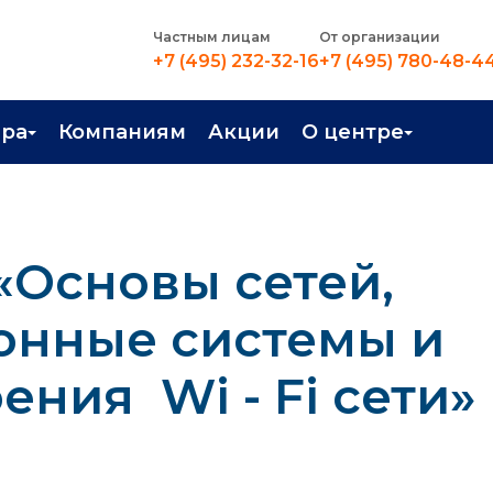
Частным лицам
От организации
+7 (495) 232-32-16
+7 (495) 780-48-4
ера
Компаниям
Акции
О центре
иентация
Контакты
рные профессии
Новости
«Основы сетей,
стройство
О центре
в Центре
Преподаватели
онные системы и
Вакансии
ния Wi - Fi сети»