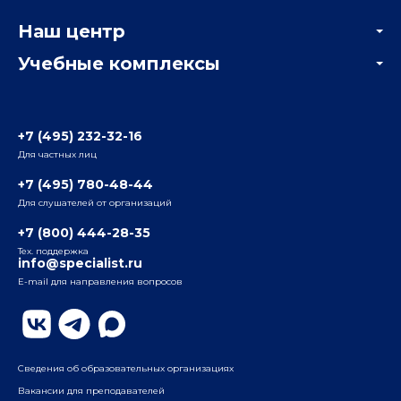
Корпоративным заказчикам
Онлайн-тестирование
Наш центр
Отзывы компаний
Учебные комплексы
Информация о центре
Отзывы слушателей
Белорусско-Савеловский
3-я ул. Ямского Поля, д. 32, 1-й подъезд, 5-й этаж
Наши преподаватели
+7 (495) 232-32-16
Для частных лиц
Радио
ул. Радио, д.24, корпус 1, 2-й подъезд, 2-й этаж
+7 (495) 780-48-44
Для слушателей от организаций
Таганский
+7 (800) 444-28-35
ул. Воронцовская, д. 35Б, корп.2, 5-й этаж
Тех. поддержка
info@specialist.ru
E-mail для направления вопросов
Бауманский
ул. Бауманская, д. 6, стр. 2, бизнес-центр «Виктория
Плаза», 4-й этаж
Сведения об образовательных организациях
Вакансии для преподавателей