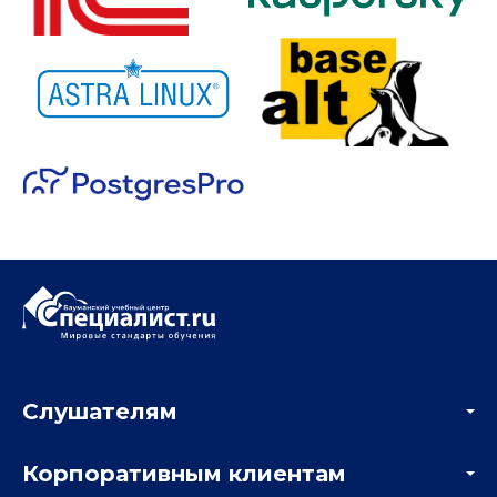
Слушателям
Акции
Корпоративным клиентам
Мастер-классы и вебинары