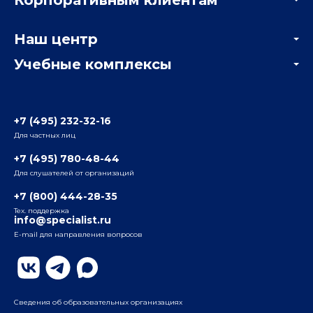
Мастер-классы и вебинары
Корпоративным заказчикам
Онлайн-тестирование
Наш центр
Отзывы компаний
Учебные комплексы
Информация о центре
Отзывы слушателей
Белорусско-Савеловский
3-я ул. Ямского Поля, д. 32, 1-й подъезд, 5-й этаж
Наши преподаватели
+7 (495) 232-32-16
Для частных лиц
Радио
ул. Радио, д.24, корпус 1, 2-й подъезд, 2-й этаж
+7 (495) 780-48-44
Для слушателей от организаций
Таганский
+7 (800) 444-28-35
ул. Воронцовская, д. 35Б, корп.2, 5-й этаж
Тех. поддержка
info@specialist.ru
E-mail для направления вопросов
Бауманский
ул. Бауманская, д. 6, стр. 2, бизнес-центр «Виктория
Плаза», 4-й этаж
Сведения об образовательных организациях