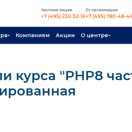
Частным лицам
От организации
+7 (495) 232-32-16
+7 (495) 780-48-4
ера
Компаниям
Акции
О центре
иентация
Контакты
рные профессии
Новости
и курса "PHP8 част
стройство
О центре
в Центре
Преподаватели
тированная
Вакансии