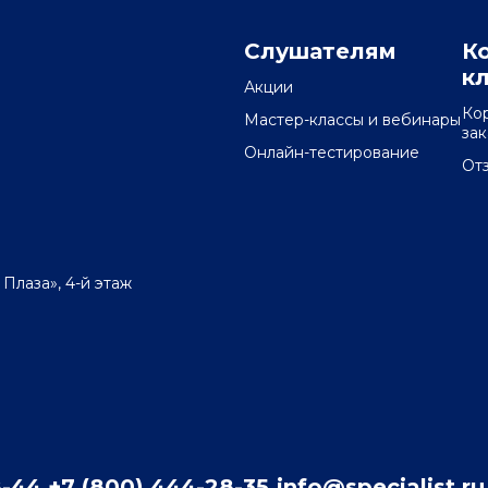
Слушателям
К
к
Акции
Ко
Мастер-классы и вебинары
за
Онлайн-тестирование
От
 Плаза», 4-й этаж
8-44
+7 (800) 444-28-35
info@specialist.ru