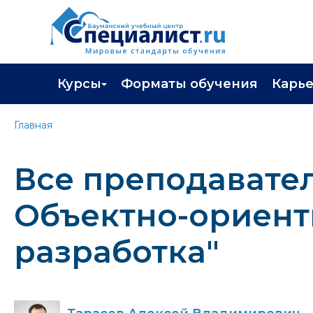
Курсы
Форматы обучения
Карь
Каталог курсов
Профор
Главная
Повышение квалификации
Популя
Все преподавател
Профессиональная переподготовка
Трудоу
Экзамены вендоров
Работа 
Объектно-ориен
Программа лояльности
разработка"
Подарить сертификат на обучение