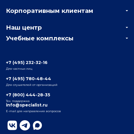
Акции
Корпоративным клиентам
Мастер-классы и вебинары
Корпоративным заказчикам
Онлайн-тестирование
Наш центр
Отзывы компаний
Учебные комплексы
Информация о центре
Отзывы слушателей
Белорусско-Савеловский
3-я ул. Ямского Поля, д. 32, 1-й подъезд, 5-й этаж
Наши преподаватели
+7 (495) 232-32-16
Для частных лиц
Радио
ул. Радио, д.24, корпус 1, 2-й подъезд, 2-й этаж
+7 (495) 780-48-44
Для слушателей от организаций
Таганский
+7 (800) 444-28-35
ул. Воронцовская, д. 35Б, корп.2, 5-й этаж
Тех. поддержка
info@specialist.ru
E-mail для направления вопросов
Бауманский
ул. Бауманская, д. 6, стр. 2, бизнес-центр «Виктория
Плаза», 4-й этаж