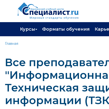
Курсы
Форматы обучения
Карь
Каталог курсов
Профор
Главная
Повышение квалификации
Популя
Все преподавате
Профессиональная переподготовка
Трудоу
Экзамены вендоров
Работа 
"Информационная
Программа лояльности
Техническая защ
Подарить сертификат на обучение
информации (ТЗК