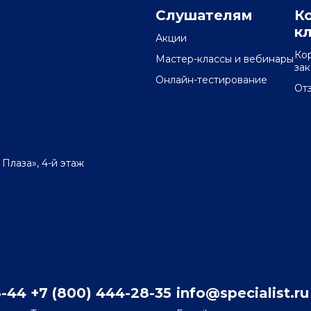
Слушателям
К
к
Акции
Ко
Мастер-классы и вебинары
за
Онлайн-тестирование
От
 Плаза», 4-й этаж
8-44
+7 (800) 444-28-35
info@specialist.ru