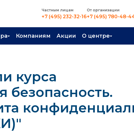
Частным лицам
От организации
+7 (495) 232-32-16
+7 (495) 780-48-4
ера
Компаниям
Акции
О центре
иентация
Контакты
рные профессии
Новости
ли курса
стройство
О центре
в Центре
Преподаватели
 безопасность.
Вакансии
ита конфиденциал
И)"