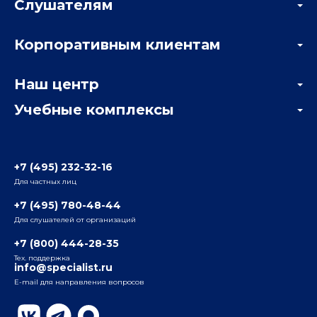
Слушателям
Акции
Корпоративным клиентам
Мастер-классы и вебинары
Корпоративным заказчикам
Онлайн-тестирование
Наш центр
Отзывы компаний
Учебные комплексы
Информация о центре
Отзывы слушателей
Белорусско-Савеловский
3-я ул. Ямского Поля, д. 32, 1-й подъезд, 5-й этаж
Наши преподаватели
+7 (495) 232-32-16
Для частных лиц
Радио
ул. Радио, д.24, корпус 1, 2-й подъезд, 2-й этаж
+7 (495) 780-48-44
Для слушателей от организаций
Таганский
+7 (800) 444-28-35
ул. Воронцовская, д. 35Б, корп.2, 5-й этаж
Тех. поддержка
info@specialist.ru
E-mail для направления вопросов
Бауманский
ул. Бауманская, д. 6, стр. 2, бизнес-центр «Виктория
Плаза», 4-й этаж