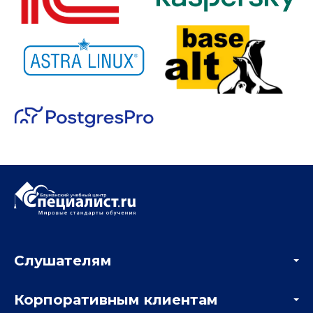
Слушателям
Акции
Корпоративным клиентам
Мастер-классы и вебинары