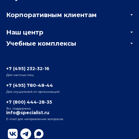
Акции
Корпоративным клиентам
Мастер-классы и вебинары
Корпоративным заказчикам
Онлайн-тестирование
Наш центр
Отзывы компаний
Учебные комплексы
Информация о центре
Отзывы слушателей
Белорусско-Савеловский
3-я ул. Ямского Поля, д. 32, 1-й подъезд, 5-й этаж
Наши преподаватели
+7 (495) 232-32-16
Для частных лиц
Радио
ул. Радио, д.24, корпус 1, 2-й подъезд, 2-й этаж
+7 (495) 780-48-44
Для слушателей от организаций
Таганский
+7 (800) 444-28-35
ул. Воронцовская, д. 35Б, корп.2, 5-й этаж
Тех. поддержка
info@specialist.ru
E-mail для направления вопросов
Бауманский
ул. Бауманская, д. 6, стр. 2, бизнес-центр «Виктория
Плаза», 4-й этаж