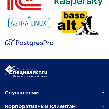
Слушателям
Акции
Корпоративным клиентам
Мастер-классы и вебинары