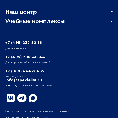
Корпоративным заказчикам
Онлайн-тестирование
Наш центр
Отзывы компаний
Учебные комплексы
Информация о центре
Отзывы слушателей
Белорусско-Савеловский
3-я ул. Ямского Поля, д. 32, 1-й подъезд, 5-й этаж
Наши преподаватели
+7 (495) 232-32-16
Для частных лиц
Радио
ул. Радио, д.24, корпус 1, 2-й подъезд, 2-й этаж
+7 (495) 780-48-44
Для слушателей от организаций
Таганский
+7 (800) 444-28-35
ул. Воронцовская, д. 35Б, корп.2, 5-й этаж
Тех. поддержка
info@specialist.ru
E-mail для направления вопросов
Бауманский
ул. Бауманская, д. 6, стр. 2, бизнес-центр «Виктория
Плаза», 4-й этаж
Сведения об образовательных организациях
Вакансии для преподавателей