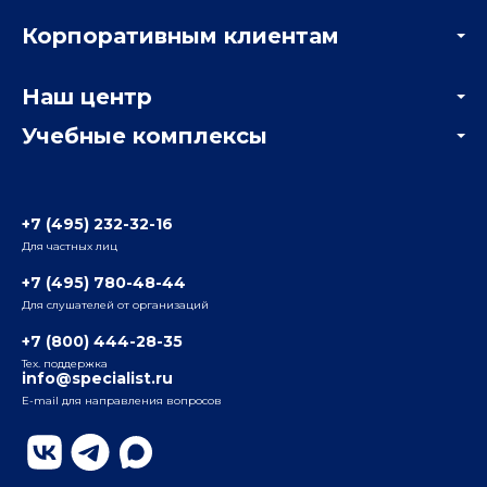
Акции
Корпоративным клиентам
Мастер-классы и вебинары
Корпоративным заказчикам
Онлайн-тестирование
Наш центр
Отзывы компаний
Учебные комплексы
Информация о центре
Отзывы слушателей
Белорусско-Савеловский
3-я ул. Ямского Поля, д. 32, 1-й подъезд, 5-й этаж
Наши преподаватели
+7 (495) 232-32-16
Для частных лиц
Радио
ул. Радио, д.24, корпус 1, 2-й подъезд, 2-й этаж
+7 (495) 780-48-44
Для слушателей от организаций
Таганский
+7 (800) 444-28-35
ул. Воронцовская, д. 35Б, корп.2, 5-й этаж
Тех. поддержка
info@specialist.ru
E-mail для направления вопросов
Бауманский
ул. Бауманская, д. 6, стр. 2, бизнес-центр «Виктория
Плаза», 4-й этаж