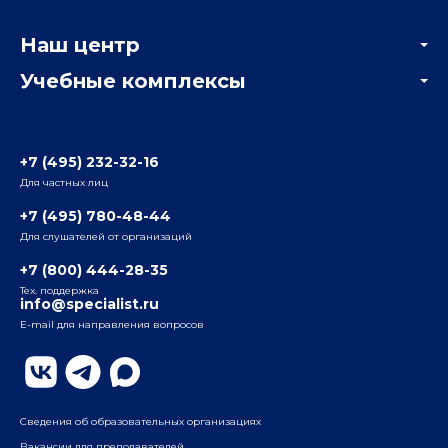
Корпоративным заказчикам
Онлайн-тестирование
Наш центр
Отзывы компаний
Учебные комплексы
Информация о центре
Отзывы слушателей
Белорусско-Савеловский
3-я ул. Ямского Поля, д. 32, 1-й подъезд, 5-й этаж
Наши преподаватели
+7 (495) 232-32-16
Для частных лиц
Радио
ул. Радио, д.24, корпус 1, 2-й подъезд, 2-й этаж
+7 (495) 780-48-44
Для слушателей от организаций
Таганский
+7 (800) 444-28-35
ул. Воронцовская, д. 35Б, корп.2, 5-й этаж
Тех. поддержка
info@specialist.ru
E-mail для направления вопросов
Бауманский
ул. Бауманская, д. 6, стр. 2, бизнес-центр «Виктория
Плаза», 4-й этаж
Сведения об образовательных организациях
Вакансии для преподавателей