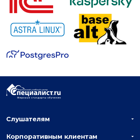
Слушателям
Акции
Корпоративным клиентам
Мастер-классы и вебинары