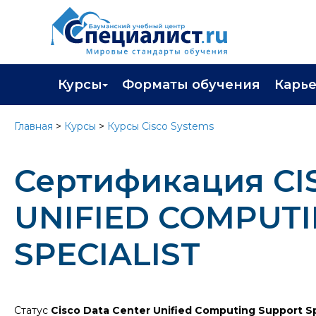
Курсы
Форматы обучения
Карь
Каталог курсов
Профор
Главная
>
Курсы
>
Курсы Cisco Systems
Повышение квалификации
Популя
Сертификация CI
Профессиональная переподготовка
Трудоу
Экзамены вендоров
Работа 
UNIFIED COMPUT
Программа лояльности
SPECIALIST
Подарить сертификат на обучение
Статус
Cisco Data Center Unified Computing Support Sp