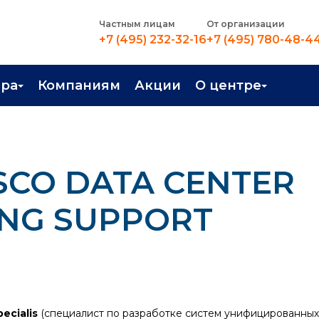
Частным лицам
От организации
+7 (495) 232-32-16
+7 (495) 780-48-4
ера
Компаниям
Акции
О центре
иентация
Контакты
рные профессии
Новости
SCO DATA CENTER
стройство
О центре
в Центре
Преподаватели
ING SUPPORT
Вакансии
ecialis
(специалист по разработке систем унифицированны