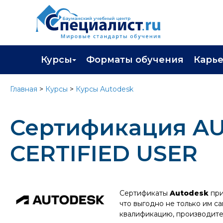
Курсы
Форматы обучения
Карь
Каталог курсов
Профор
Главная
>
Курсы
>
Курсы Autodesk
Повышение квалификации
Популя
Сертификация A
Профессиональная переподготовка
Трудоу
Экзамены вендоров
Работа 
CERTIFIED USER
Программа лояльности
Подарить сертификат на обучение
Сертификаты
Autodesk
при
что выгодно не только им с
квалификацию, производите