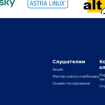
Слушателям
К
к
Акции
Ко
Мастер-классы и вебинары
за
Онлайн-тестирование
От