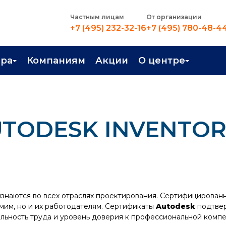
Частным лицам
От организации
+7 (495) 232-32-16
+7 (495) 780-48-4
ера
Компаниям
Акции
О центре
иентация
Контакты
рные профессии
Новости
UTODESK INVENTO
стройство
О центре
в Центре
Преподаватели
Вакансии
знаются во всех отраслях проектирования. Сертифицированн
амим, но и их работодателям. Сертификаты
Autodesk
подтвер
льность труда и уровень доверия к профессиональной компе