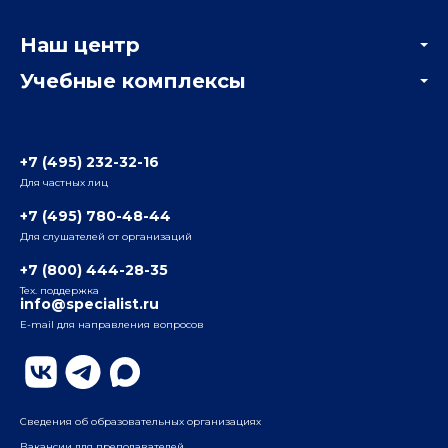
Корпоративным заказчикам
Онлайн-тестирование
Наш центр
Отзывы компаний
Учебные комплексы
Информация о центре
Отзывы слушателей
Белорусско-Савеловский
3-я ул. Ямского Поля, д. 32, 1-й подъезд, 5-й этаж
Наши преподаватели
+7 (495) 232-32-16
Для частных лиц
Радио
ул. Радио, д.24, корпус 1, 2-й подъезд, 2-й этаж
+7 (495) 780-48-44
Для слушателей от организаций
Таганский
+7 (800) 444-28-35
ул. Воронцовская, д. 35Б, корп.2, 5-й этаж
Тех. поддержка
info@specialist.ru
E-mail для направления вопросов
Бауманский
ул. Бауманская, д. 6, стр. 2, бизнес-центр «Виктория
Плаза», 4-й этаж
Сведения об образовательных организациях
Вакансии для преподавателей