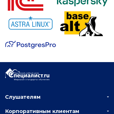
Слушателям
Акции
Корпоративным клиентам
Мастер-классы и вебинары