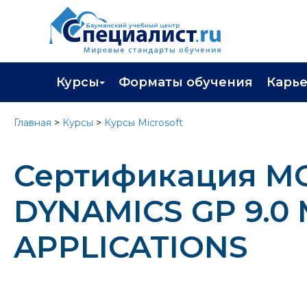
Курсы
Форматы обучения
Карь
Каталог курсов
Профор
Главная
>
Курсы
>
Курсы Microsoft
Повышение квалификации
Популя
Сертификация M
Профессиональная переподготовка
Трудоу
Экзамены вендоров
Работа 
DYNAMICS GP 9.
Программа лояльности
APPLICATIONS
Подарить сертификат на обучение