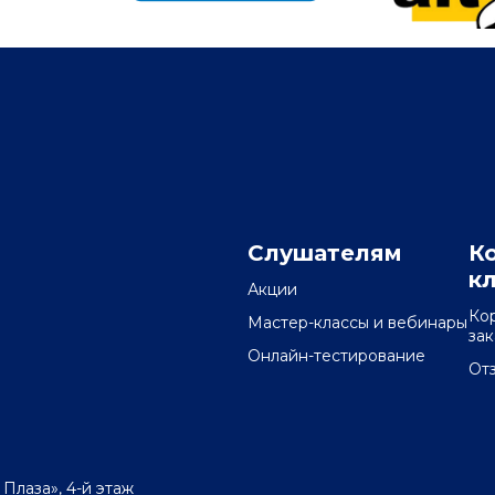
Слушателям
К
к
Акции
Ко
Мастер-классы и вебинары
за
Онлайн-тестирование
От
 Плаза», 4-й этаж