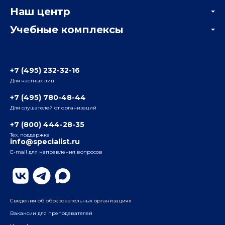
Онлайн-тестирование
Наш центр
Отзывы компаний
Учебные комплексы
Информация о центре
Отзывы слушателей
Белорусско-Савеловский
3-я ул. Ямского Поля, д. 32, 1-й подъезд, 5-й этаж
Наши преподаватели
+7 (495) 232-32-16
Для частных лиц
Радио
ул. Радио, д.24, корпус 1, 2-й подъезд, 2-й этаж
+7 (495) 780-48-44
Для слушателей от организаций
Таганский
+7 (800) 444-28-35
ул. Воронцовская, д. 35Б, корп.2, 5-й этаж
Тех. поддержка
info@specialist.ru
E-mail для направления вопросов
Бауманский
ул. Бауманская, д. 6, стр. 2, бизнес-центр «Виктория
Плаза», 4-й этаж
Сведения об образовательных организациях
Вакансии для преподавателей