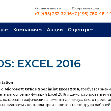
Частным лицам
От организации
+7 (495) 232-32-16
+7 (495) 780-48-4
ера
Компаниям
Акции
О центре
иентация
Контакты
рные профессии
Новости
S: EXCEL 2016
стройство
О центре
в Центре
Преподаватели
Вакансии
ntation
цию
Microsoft Office Specialist Excel 2016
, требуется знан
нения основных функций Excel 2016 и демонстрировать эти 
 использовать графические элементы для визуального предст
ы, диаграммы контроля производительности труда рабочей г