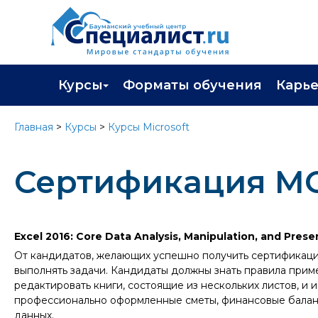
Курсы
Форматы обучения
Карь
Каталог курсов
Профор
Главная
>
Курсы
>
Курсы Microsoft
Повышение квалификации
Популя
Сертификация MO
Профессиональная переподготовка
Трудоу
Экзамены вендоров
Работа 
Программа лояльности
Excel 2016: Core Data Analysis, Manipulation, and Prese
От кандидатов, желающих успешно получить сертифика
Подарить сертификат на обучение
выполнять задачи. Кандидаты должны знать правила приме
редактировать книги, состоящие из нескольких листов, и
профессионально оформленные сметы, финансовые баланс
данных.