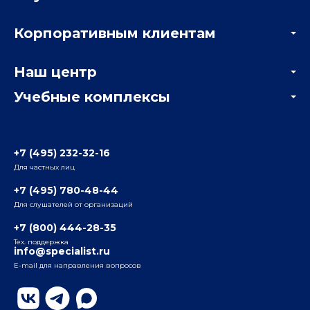
Акции
Корпоративным клиентам
Мастер-классы и вебинары
Корпоративным заказчикам
Онлайн-тестирование
Наш центр
Отзывы компаний
Учебные комплексы
Информация о центре
Отзывы слушателей
Белорусско-Савеловский
3-я ул. Ямского Поля, д. 32, 1-й подъезд, 5-й этаж
Наши преподаватели
+7 (495) 232-32-16
Для частных лиц
Радио
ул. Радио, д.24, корпус 1, 2-й подъезд, 2-й этаж
+7 (495) 780-48-44
Для слушателей от организаций
Таганский
+7 (800) 444-28-35
ул. Воронцовская, д. 35Б, корп.2, 5-й этаж
Тех. поддержка
info@specialist.ru
E-mail для направления вопросов
Бауманский
ул. Бауманская, д. 6, стр. 2, бизнес-центр «Виктория
Плаза», 4-й этаж