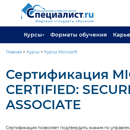
Курсы
Форматы обучения
Карь
Каталог курсов
Профор
Главная
>
Курсы
>
Курсы Microsoft
Повышение квалификации
Популя
Сертификация MI
Профессиональная переподготовка
Трудоу
Экзамены вендоров
Работа 
CERTIFIED: SECU
Программа лояльности
ASSOCIATE
Подарить сертификат на обучение
Сертификация позволяет подтвердить знания по управлени