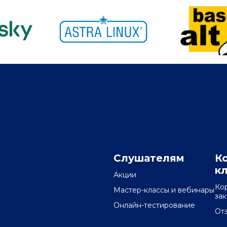
Слушателям
К
к
Акции
Ко
Мастер-классы и вебинары
за
Онлайн-тестирование
От