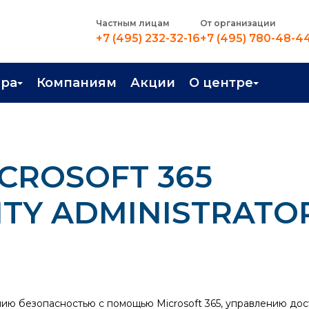
Частным лицам
От организации
+7 (495) 232-32-16
+7 (495) 780-48-4
ера
Компаниям
Акции
О центре
иентация
Контакты
рные профессии
Новости
CROSOFT 365
стройство
О центре
в Центре
Преподаватели
RITY ADMINISTRATO
Вакансии
ю безопасностью с помощью Microsoft 365, управлению досту