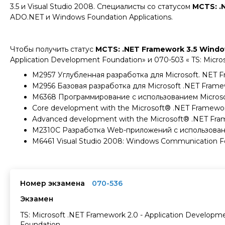
3.5 и Visual Studio 2008. Специалисты со статусом
MCTS: .
ADO.NET и Windows Foundation Applications.
Чтобы получить статус
MCTS: .NET Framework 3.5 Windo
Application Development Foundation» и 070-503 « TS: Mic
М2957 Углубленная разработка для Microsoft. NET F
М2956 Базовая разработка для Microsoft .NET Frame
М6368 Программирование с использованием Microsoft
Core development with the Microsoft® .NET Framewor
Advanced development with the Microsoft® .NET Fra
М2310С Разработка Web-приложений с использовани
М6461 Visual Studio 2008: Windows Communication F
Номер экзамена
070-536
Экзамен
TS: Microsoft .NET Framework 2.0 - Application Developm
Foundation