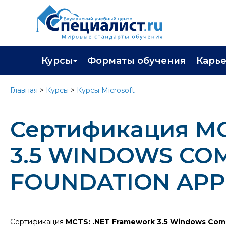
Курсы
Форматы обучения
Карь
Каталог курсов
Профор
Главная
>
Курсы
>
Курсы Microsoft
Повышение квалификации
Популя
Сертификация M
Профессиональная переподготовка
Трудоу
Экзамены вендоров
Работа 
3.5 WINDOWS CO
Программа лояльности
FOUNDATION APP
Подарить сертификат на обучение
Сертификация
MCTS: .NET Framework 3.5 Windows Comm