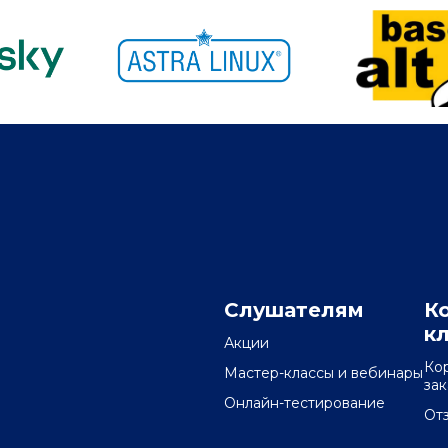
Слушателям
К
к
Акции
Ко
Мастер-классы и вебинары
за
Онлайн-тестирование
От