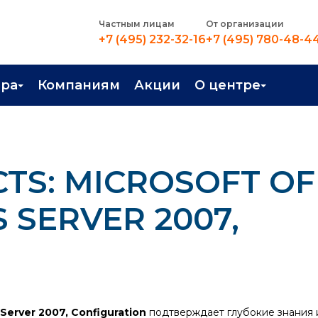
Частным лицам
От организации
+7 (495) 232-32-16
+7 (495) 780-48-4
ера
Компаниям
Акции
О центре
иентация
Контакты
рные профессии
Новости
TS: MICROSOFT OF
стройство
О центре
в Центре
Преподаватели
SERVER 2007,
Вакансии
Server 2007, Configuration
подтверждает глубокие знания и 