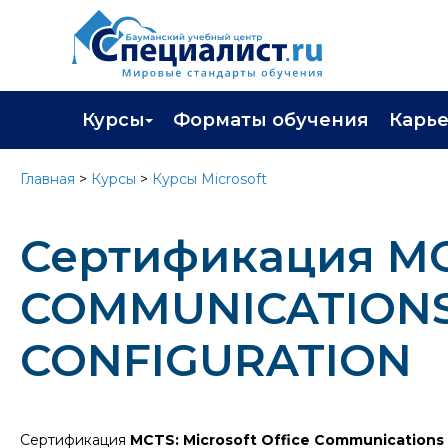
Курсы
Форматы обучения
Карь
Каталог курсов
Профор
Главная
>
Курсы
>
Курсы Microsoft
Повышение квалификации
Популя
Сертификация MC
Профессиональная переподготовка
Трудоу
Экзамены вендоров
Работа 
COMMUNICATIONS 
Программа лояльности
CONFIGURATION
Подарить сертификат на обучение
Сертификация
MCTS: Microsoft Office Communications 