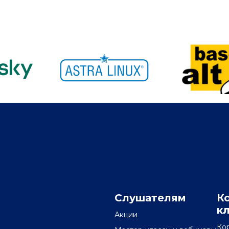
Слушателям
К
к
Акции
Ко