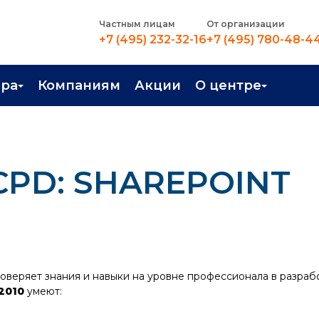
Частным лицам
От организации
+7 (495) 232-32-16
+7 (495) 780-48-4
ера
Компаниям
Акции
О центре
иентация
Контакты
рные профессии
Новости
CPD: SHAREPOINT
стройство
О центре
в Центре
Преподаватели
Вакансии
оверяет знания и навыки на уровне профессионала в разрабо
2010
умеют: