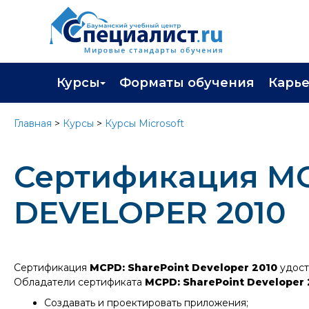
Курсы
Форматы обучения
Карь
Каталог курсов
Профор
Главная
>
Курсы
>
Курсы Microsoft
Повышение квалификации
Популя
Сертификация M
Профессиональная переподготовка
Трудоу
Экзамены вендоров
Работа 
DEVELOPER 2010
Программа лояльности
Подарить сертификат на обучение
Сертификация
MCPD: SharePoint Developer 2010
удост
Обладатели сертификата
MCPD: SharePoint Developer 
Создавать и проектировать приложения;